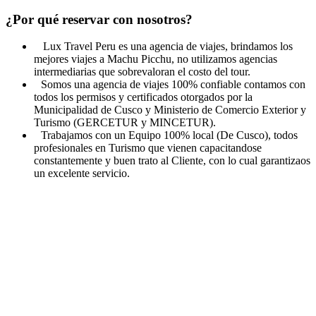
¿Por qué reservar con nosotros?
Lux Travel Peru es una agencia de viajes, brindamos los
mejores viajes a Machu Picchu, no utilizamos agencias
intermediarias que sobrevaloran el costo del tour.
Somos una agencia de viajes 100% confiable contamos con
todos los permisos y certificados otorgados por la
Municipalidad de Cusco y Ministerio de Comercio Exterior y
Turismo (GERCETUR y MINCETUR).
Trabajamos con un Equipo 100% local (De Cusco), todos
profesionales en Turismo que vienen capacitandose
constantemente y buen trato al Cliente, con lo cual garantizaos
un excelente servicio.
Atención vía WhatsApp
No dudes en llamarnos o escribirnos. Somos un equipo de expertos
y estamos encantados de hablar con usted.
+51 921630704
tours@viajemachupicchu.com