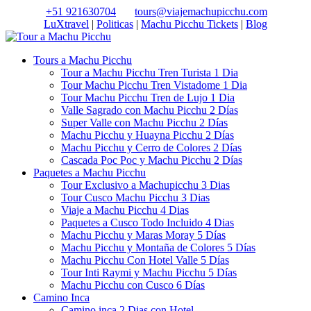
+51 921630704
tours@viajemachupicchu.com
LuXtravel
|
Politicas
|
Machu Picchu Tickets
|
Blog
Tours a Machu Picchu
Tour a Machu Picchu Tren Turista 1 Dia
Tour Machu Picchu Tren Vistadome 1 Dia
Tour Machu Picchu Tren de Lujo 1 Dia
Valle Sagrado con Machu Picchu 2 Días
Super Valle con Machu Picchu 2 Días
Machu Picchu y Huayna Picchu 2 Días
Machu Picchu y Cerro de Colores 2 Días
Cascada Poc Poc y Machu Picchu 2 Días
Paquetes a Machu Picchu
Tour Exclusivo a Machupicchu 3 Dias
Tour Cusco Machu Picchu 3 Dias
Viaje a Machu Picchu 4 Dias
Paquetes a Cusco Todo Incluido 4 Dias
Machu Picchu y Maras Moray 5 Días
Machu Picchu y Montaña de Colores 5 Días
Machu Picchu Con Hotel Valle 5 Días
Tour Inti Raymi y Machu Picchu 5 Días
Machu Picchu con Cusco 6 Días
Camino Inca
Camino inca 2 Dias con Hotel