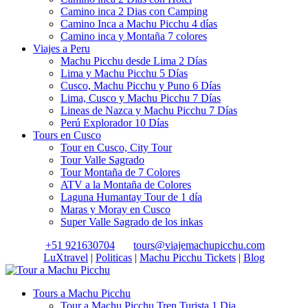
Camino inca 2 Dias con Camping
Camino Inca a Machu Picchu 4 días
Camino inca y Montaña 7 colores
Viajes a Peru
Machu Picchu desde Lima 2 Días
Lima y Machu Picchu 5 Días
Cusco, Machu Picchu y Puno 6 Días
Lima, Cusco y Machu Picchu 7 Días
Lineas de Nazca y Machu Picchu 7 Días
Perú Explorador 10 Días
Tours en Cusco
Tour en Cusco, City Tour
Tour Valle Sagrado
Tour Montaña de 7 Colores
ATV a la Montaña de Colores
Laguna Humantay Tour de 1 día
Maras y Moray en Cusco
Super Valle Sagrado de los inkas
+51 921630704
tours@viajemachupicchu.com
LuXtravel
|
Politicas
|
Machu Picchu Tickets
|
Blog
Tours a Machu Picchu
Tour a Machu Picchu Tren Turista 1 Dia