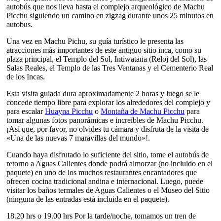
autobús que nos lleva hasta el complejo arqueológico de Machu
Picchu siguiendo un camino en zigzag durante unos 25 minutos en
autobus.
Una vez en Machu Pichu, su guía turístico le presenta las
atracciones más importantes de este antiguo sitio inca, como su
plaza principal, el Templo del Sol, Intiwatana (Reloj del Sol), las
Salas Reales, el Templo de las Tres Ventanas y el Cementerio Real
de los Incas.
Esta visita guiada dura aproximadamente 2 horas y luego se le
concede tiempo libre para explorar los alrededores del complejo y
para escalar
Huayna Picchu
o
Montaña de Machu Picchu
para
tomar algunas fotos panorámicas e increíbles de Machu Picchu.
¡Así que, por favor, no olvides tu cámara y disfruta de la visita de
«Una de las nuevas 7 maravillas del mundo»!.
Cuando haya disfrutado lo suficiente del sitio, tome el autobús de
retorno a Aguas Calientes donde podrá almorzar (no incluido en el
paquete) en uno de los muchos restaurantes encantadores que
ofrecen cocina tradicional andina e internacional. Luego, puede
visitar los baños termales de Aguas Calientes o el Museo del Sitio
(ninguna de las entradas está incluida en el paquete).
18.20 hrs o 19.00 hrs Por la tarde/noche, tomamos un tren de