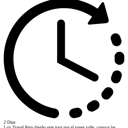
2 Dias
Lux Travel Peru diseño este tour por el super valle, conoce las