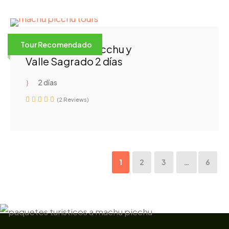
Tour Recomendado
Tour a Machu Picchu y
Valle Sagrado 2 días
2 días
(2 Reviews)
1
2
3
…
6