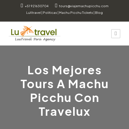
+51 921630704
tours@viajemachupicchu.com
LuXtravel
|
Politicas
|
Machu Picchu Tickets
|
Blog
Los Mejores
Tours A Machu
Picchu Con
Travelux