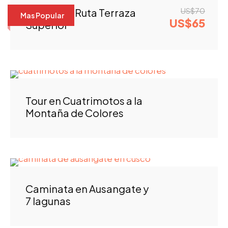
US$70
Circuito 1: Ruta Terraza
Mas Popular
US$65
Superior
Tour en Cuatrimotos a la
Montaña de Colores
Caminata en Ausangate y
7 lagunas