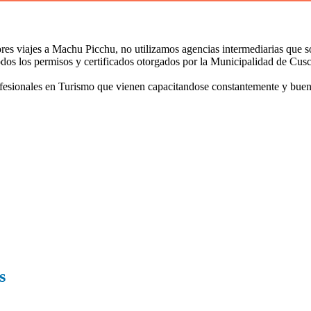
es viajes a Machu Picchu, no utilizamos agencias intermediarias que so
dos los permisos y certificados otorgados por la Municipalidad de 
ionales en Turismo que vienen capacitandose constantemente y buen tra
estamos encantados de hablar con usted.
s