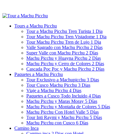
Tours a Machu Picchu
Tour a Machu Picchu Tren Turista 1 Dia
Tour Machu Picchu Tren Vistadome 1 Dia
Tour Machu Picchu Tren de Lujo 1 Dia
Valle Sagrado con Machu Picchu 2 Días
Super Valle con Machu Picchu 2 Días
Machu Picchu y Huayna Picchu 2 Días
Machu Picchu y Cerro de Colores 2 Días
Cascada Poc Poc y Machu Picchu 2 Días
Paquetes a Machu Picchu
Tour Exclusivo a Machupicchu 3 Dias
Tour Cusco Machu Picchu 3 Dias
Viaje a Machu Picchu 4 Dias
Paquetes a Cusco Todo Incluido 4 Dias
Machu Picchu y Maras Moray 5 Días
Machu Picchu y Montaña de Colores 5 Días
Machu Picchu Con Hotel Valle 5 Días
Tour Inti Raymi y Machu Picchu 5 Días
Machu Picchu con Cusco 6 Días
Camino Inca
Camino inca 2 Dias con Hotel