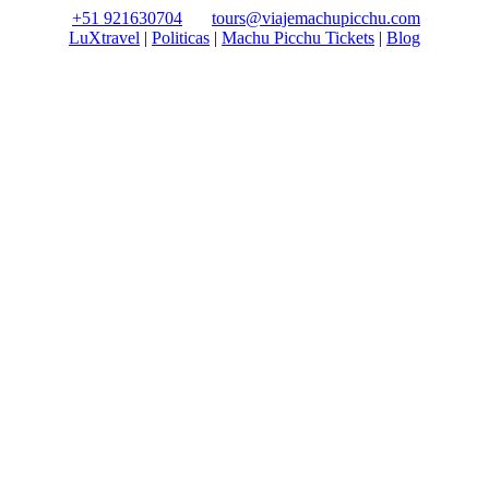
+51 921630704
tours@viajemachupicchu.com
LuXtravel
|
Politicas
|
Machu Picchu Tickets
|
Blog