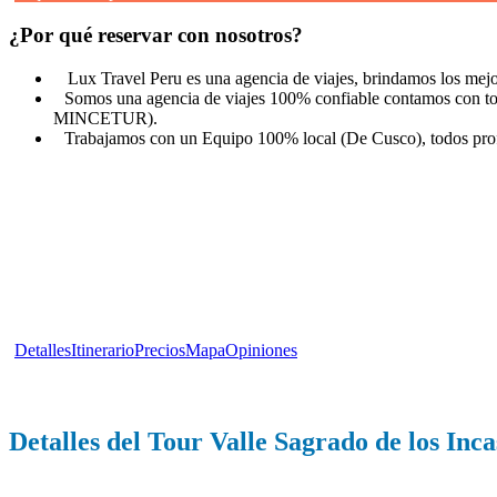
¿Por qué reservar con nosotros?
Lux Travel Peru es una agencia de viajes, brindamos los mejor
Somos una agencia de viajes 100% confiable contamos con to
MINCETUR).
Trabajamos con un Equipo 100% local (De Cusco), todos profes
Atención vía WhatsApp
No dudes en llamarnos o escribirnos. Somos un equipo de expertos y 
+51 921630704
tours@viajemachupicchu.com
Detalles
Itinerario
Precios
Mapa
Opiniones
Detalles del Tour Valle Sagrado de los Inca