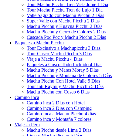
Tour Machu Picchu Tren Vistadome 1 Dia
Tour Machu Picchu Tren de Lujo 1 Dia
Valle Sagrado con Machu Picchu 2 Días
Super Valle con Machu Picchu 2 Días
Machu Picchu y Huayna Picchu 2 Días
Machu Picchu y Cerro de Colores 2 Días
Cascada Poc Poc y Machu Picchu 2 Días
Paquetes a Machu Picchu
Tour Exclusivo a Machupicchu 3 Dias
Tour Cusco Machu Picchu 3 Dias
Viaje a Machu Picchu 4 Dias
Paquetes a Cusco Todo Incluido 4 Dias
Machu Picchu y Maras Moray 5 Días
Machu Picchu y Montaña de Colores 5 Días
Machu Picchu Con Hotel Valle 5 Días
Tour Inti Raymi y Machu Picchu 5 Días
Machu Picchu con Cusco 6 Días
Camino Inca
Camino inca 2 Dias con Hotel
Camino inca 2 Dias con Camping
Camino Inca a Machu Picchu 4 días
Camino inca y Montaña 7 colores
Viajes a Peru
Machu Picchu desde Lima 2 Días
Lima y Machu Picchu 5 Días