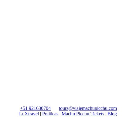
+51 921630704
tours@viajemachupicchu.com
LuXtravel
|
Politicas
|
Machu Picchu Tickets
|
Blog