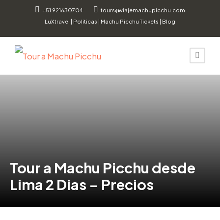
+51 921630704
tours@viajemachupicchu.com
LuXtravel
|
Politicas
|
Machu Picchu Tickets
|
Blog
Tour a Machu Picchu desde
Lima 2 Dias – Precios