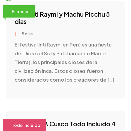
Especial
Tour Inti Raymi y Machu Picchu 5
días
5 días
El festival Inti Raymi en Perú es una fiesta
del Dios del Sol y Patchamama (Madre
Tierra), los principales dioses de la
civilización inca. Estos dioses fueron
considerados como los creadores de […]
Paquetes A Cusco Todo Incluido 4
Todo Incluido