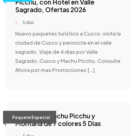
Picchu, con Hotel en Valle
Sagrado, Ofertas 2026
5 días
Nuevo paquetes turístico a Cusco, visita la
ciudad de Cusco y pernocte en el valle
sagrado. Viaje de 4 dias por Valle
Sagrado, Cusco y Machu Picchu. Consulte
Ahora por mas Promociones […]
Paquete a Machu Picchu y
Paquete Especial
Montaña de 7 colores 5 Dias