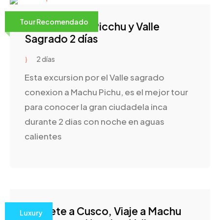
Tour Recomendado
Tour a Machu Picchu y Valle
Sagrado 2 días
2 días
Esta excursion por el Valle sagrado
conexion a Machu Pichu, es el mejor tour
para conocer la gran ciudadela inca
durante 2 dias con noche en aguas
calientes
Paquete a Cusco, Viaje a Machu
Luxury