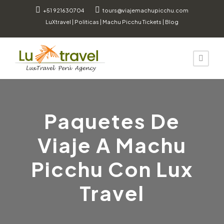
+51 921630704
tours@viajemachupicchu.com
LuXtravel
|
Politicas
|
Machu Picchu Tickets
|
Blog
Paquetes De
Viaje A Machu
Picchu Con Lux
Travel