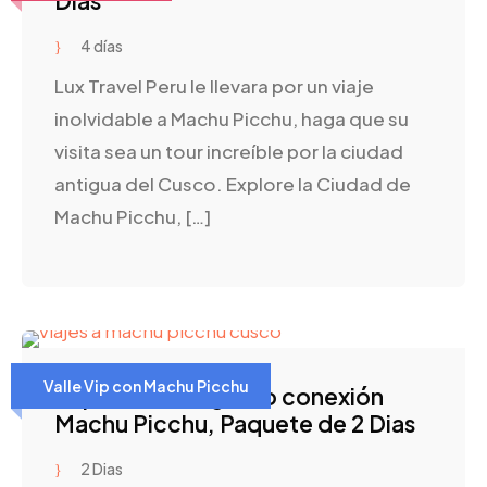
Dias
4 días
Lux Travel Peru le llevara por un viaje
inolvidable a Machu Picchu, haga que su
visita sea un tour increíble por la ciudad
antigua del Cusco. Explore la Ciudad de
Machu Picchu, […]
Valle Vip con Machu Picchu
Super Valle Sagrado conexión
Machu Picchu, Paquete de 2 Dias
2 Dias