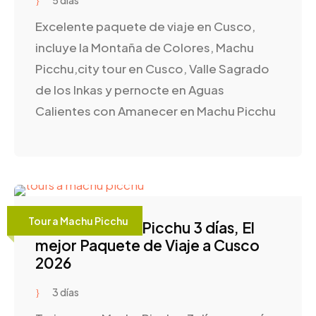
5 días
Excelente paquete de viaje en Cusco,
incluye la Montaña de Colores, Machu
Picchu,city tour en Cusco, Valle Sagrado
de los Inkas y pernocte en Aguas
Calientes con Amanecer en Machu Picchu
Tour a Machu Picchu
Tour en Machu Picchu 3 días, El
mejor Paquete de Viaje a Cusco
2026
3 días