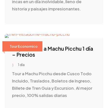
incas en un día inolvidable, lleno de
historia y paisajes impresionantes.
Tour Economico
Viaje en Tren a Machu Picchu 1 día
– Precios
1 día
Tour a Machu Picchu desde Cusco Todo
Incluido, Traslados, Boletos de Ingreso,
Billete de Tren Guia y Excursion. Al mejor
precio, 100% salidas diarias