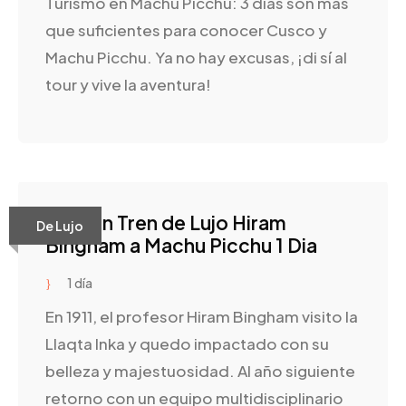
Turismo en Machu Picchu: 3 días son más
que suficientes para conocer Cusco y
Machu Picchu. Ya no hay excusas, ¡di sí al
tour y vive la aventura!
Tour en Tren de Lujo Hiram
De Lujo
Bingham a Machu Picchu 1 Dia
1 día
En 1911, el profesor Hiram Bingham visito la
Llaqta Inka y quedo impactado con su
belleza y majestuosidad. Al año siguiente
retorno con un equipo multidisciplinario