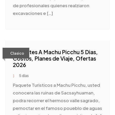
de profesionales quienes realziaron
excavaciones e […]
Paquetes A Machu Picchu 5 Dias,
Clasico
Costos, Planes de Viaje, Ofertas
2026
5 días
Paquete Turisticos a Machu Picchu, usted
conocera las ruinas de Sacsayhuaman,
podra recorrer el hermoso valle sagrado,
pernoctar en el famoso poueblo de aguas