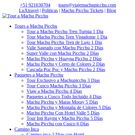
+51 921630704
tours@viajemachupicchu.com
LuXtravel
|
Politicas
|
Machu Picchu Tickets
|
Blog
Tours a Machu Picchu
Tour a Machu Picchu Tren Turista 1 Dia
Tour Machu Picchu Tren Vistadome 1 Dia
Tour Machu Picchu Tren de Lujo 1 Dia
Valle Sagrado con Machu Picchu 2 Días
Super Valle con Machu Picchu 2 Días
Machu Picchu y Huayna Picchu 2 Días
Machu Picchu y Cerro de Colores 2 Días
Cascada Poc Poc y Machu Picchu 2 Días
Paquetes a Machu Picchu
Tour Exclusivo a Machupicchu 3 Dias
Tour Cusco Machu Picchu 3 Dias
Viaje a Machu Picchu 4 Dias
Paquetes a Cusco Todo Incluido 4 Dias
Machu Picchu y Maras Moray 5 Días
Machu Picchu y Montaña de Colores 5 Días
Machu Picchu Con Hotel Valle 5 Días
Tour Inti Raymi y Machu Picchu 5 Días
Machu Picchu con Cusco 6 Días
Camino Inca
Camino inca 2 Dias con Hotel