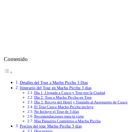
No dudes en llamarnos o escribirnos. Somos un equipo de expertos
y estamos encantados de hablar con usted.
+51 921630704
tours@viajemachupicchu.com
Contenido
Detalles del Tour a Machu Picchu 3 Dias
Itinerario del Tour en Machu Picchu 3 dias
Día 1: Llegada a Cusco y Tour por la Ciudad
Día 2: Tour a Machu Picchu en Tren
Día 3: Recojo del Hotel y Traslado al Aeropuerto de Cusco
El Tour Cusco Machu Picchu incluye
No Incluye el Tour de 3 días
Recomendaciones para tú viaje
Mas Paquetes Completos a Machu Picchu
Precios del tour Machu Picchu 3 días
Descuentos