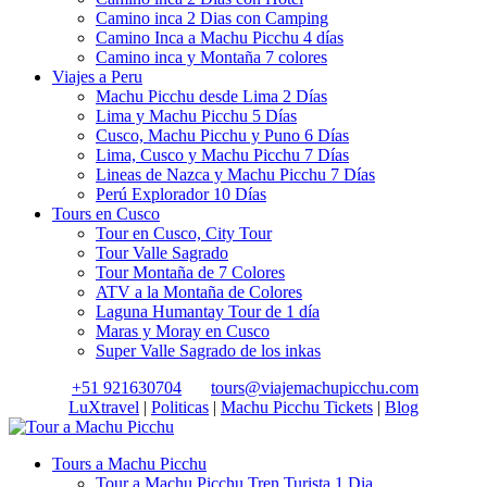
Camino inca 2 Dias con Camping
Camino Inca a Machu Picchu 4 días
Camino inca y Montaña 7 colores
Viajes a Peru
Machu Picchu desde Lima 2 Días
Lima y Machu Picchu 5 Días
Cusco, Machu Picchu y Puno 6 Días
Lima, Cusco y Machu Picchu 7 Días
Lineas de Nazca y Machu Picchu 7 Días
Perú Explorador 10 Días
Tours en Cusco
Tour en Cusco, City Tour
Tour Valle Sagrado
Tour Montaña de 7 Colores
ATV a la Montaña de Colores
Laguna Humantay Tour de 1 día
Maras y Moray en Cusco
Super Valle Sagrado de los inkas
+51 921630704
tours@viajemachupicchu.com
LuXtravel
|
Politicas
|
Machu Picchu Tickets
|
Blog
Tours a Machu Picchu
Tour a Machu Picchu Tren Turista 1 Dia