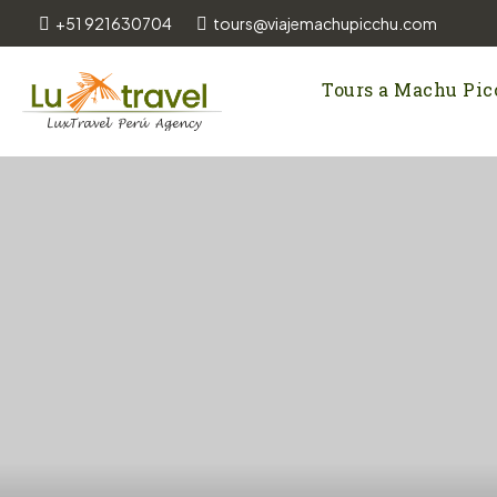
+51 921630704
tours@viajemachupicchu.com
Tours a Machu Pi