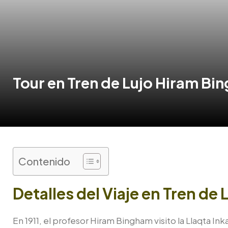
Tour en Tren de Lujo Hiram Bi
Contenido
Detalles del Viaje en Tren de
En 1911, el profesor Hiram Bingham visito la Llaqta I