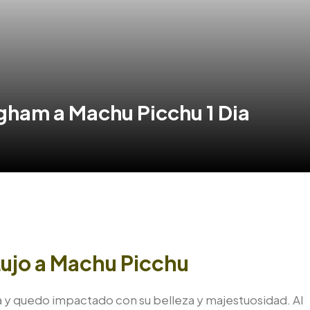
ngham a Machu Picchu 1 Dia
 Lujo a Machu Picchu
nka y quedo impactado con su belleza y majestuosidad. Al