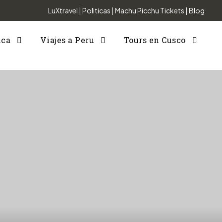
LuXtravel
|
Politicas
|
Machu Picchu Tickets
|
Blog
nca
Viajes a Peru
Tours en Cusco