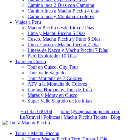
Camino inca 2 Dias con Camping
Camino Inca a Machu Picchu 4 días
Camino inca y Montaña 7 colores
Viajes a Peru
Machu Picchu desde Lima 2 Días
Lima y Machu Picchu 5 Días
Cusco, Machu Picchu y Puno 6 Días
Lima, Cusco y Machu Picchu 7 Días
Lineas de Nazca y Machu Picchu 7 Días
Perú Explorador 10 Días
Tours en Cusco
Tour en Cusco, City Tour
Tour Valle Sagrado
Tour Montaña de 7 Colores
ATV a la Montaña de Colores
Laguna Humantay Tour de 1 día
Maras y Moray en Cusco
Super Valle Sagrado de los inkas
+51 921630704
tours@viajemachupicchu.com
LuXtravel
|
Politicas
|
Machu Picchu Tickets
|
Blog
Tours a Machu Picchu
Tour a Machu Picchu Tren Turista 1 Dia