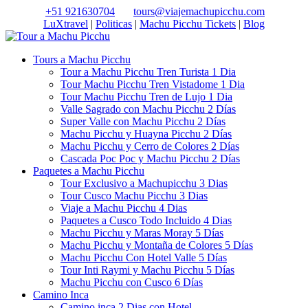
+51 921630704
tours@viajemachupicchu.com
LuXtravel
|
Politicas
|
Machu Picchu Tickets
|
Blog
Tours a Machu Picchu
Tour a Machu Picchu Tren Turista 1 Dia
Tour Machu Picchu Tren Vistadome 1 Dia
Tour Machu Picchu Tren de Lujo 1 Dia
Valle Sagrado con Machu Picchu 2 Días
Super Valle con Machu Picchu 2 Días
Machu Picchu y Huayna Picchu 2 Días
Machu Picchu y Cerro de Colores 2 Días
Cascada Poc Poc y Machu Picchu 2 Días
Paquetes a Machu Picchu
Tour Exclusivo a Machupicchu 3 Dias
Tour Cusco Machu Picchu 3 Dias
Viaje a Machu Picchu 4 Dias
Paquetes a Cusco Todo Incluido 4 Dias
Machu Picchu y Maras Moray 5 Días
Machu Picchu y Montaña de Colores 5 Días
Machu Picchu Con Hotel Valle 5 Días
Tour Inti Raymi y Machu Picchu 5 Días
Machu Picchu con Cusco 6 Días
Camino Inca
Camino inca 2 Dias con Hotel