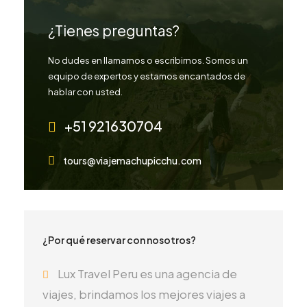
¿Tienes preguntas?
No dudes en llamarnos o escribirnos. Somos un
equipo de expertos y estamos encantados de
hablar con usted.
+51 921630704
tours@viajemachupicchu.com
¿Por qué reservar con nosotros?
Lux Travel Peru es una agencia de
viajes, brindamos los mejores viajes a