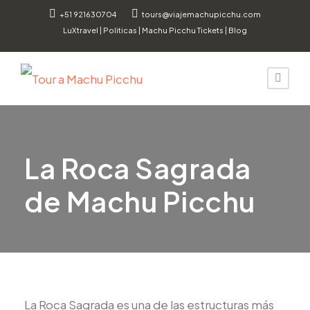
+51 921630704
tours@viajemachupicchu.com
LuXtravel
|
Politicas
|
Machu Picchu Tickets
|
Blog
La Roca Sagrada
de Machu Picchu
La Roca Sagrada es una de las estructuras más