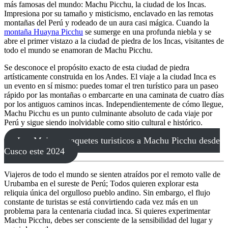
más famosas del mundo: Machu Picchu, la ciudad de los Incas.
Impresiona por su tamaño y misticismo, enclavado en las remotas
montañas del Perú y rodeado de un aura casi mágica. Cuando la
montaña Huayna Picchu
se sumerge en una profunda niebla y se
abre el primer vistazo a la ciudad de piedra de los Incas, visitantes de
todo el mundo se enamoran de Machu Picchu.
Se desconoce el propósito exacto de esta ciudad de piedra
artísticamente construida en los Andes. El viaje a la ciudad Inca es
un evento en sí mismo: puedes tomar el tren turístico para un paseo
rápido por las montañas o embarcarte en una caminata de cuatro días
por los antiguos caminos incas. Independientemente de cómo llegue,
Machu Picchu es un punto culminante absoluto de cada viaje por
Perú y sigue siendo inolvidable como sitio cultural e histórico.
Los Mejores paquetes turisticos a Machu Picchu desde
Cusco este 2024
Viajeros de todo el mundo se sienten atraídos por el remoto valle de
Urubamba en el sureste de Perú; Todos quieren explorar esta
reliquia única del orgulloso pueblo andino. Sin embargo, el flujo
constante de turistas se está convirtiendo cada vez más en un
problema para la centenaria ciudad inca. Si quieres experimentar
Machu Picchu, debes ser consciente de la sensibilidad del lugar y