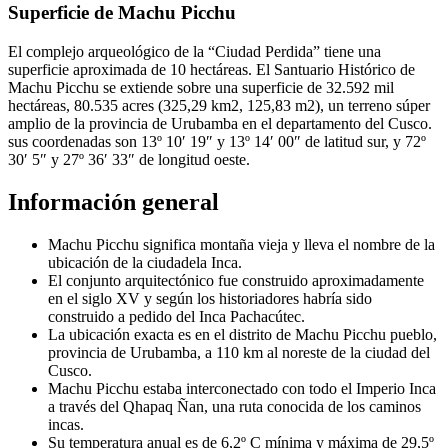
Superficie de Machu Picchu
El complejo arqueológico de la “Ciudad Perdida” tiene una
superficie aproximada de 10 hectáreas. El Santuario Histórico de
Machu Picchu se extiende sobre una superficie de 32.592 mil
hectáreas, 80.535 acres (325,29 km2, 125,83 m2), un terreno súper
amplio de la provincia de Urubamba en el departamento del Cusco.
sus coordenadas son 13º 10′ 19″ y 13º 14′ 00″ de latitud sur, y 72º
30′ 5″ y 27º 36′ 33″ de longitud oeste.
Información general
Machu Picchu significa montaña vieja y lleva el nombre de la
ubicación de la ciudadela Inca.
El conjunto arquitectónico fue construido aproximadamente
en el siglo XV y según los historiadores habría sido
construido a pedido del Inca Pachacútec.
La ubicación exacta es en el distrito de Machu Picchu pueblo,
provincia de Urubamba, a 110 km al noreste de la ciudad del
Cusco.
Machu Picchu estaba interconectado con todo el Imperio Inca
a través del Qhapaq Ñan, una ruta conocida de los caminos
incas.
Su temperatura anual es de 6,2º C mínima y máxima de 29,5º