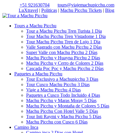
+51 921630704
tours@viajemachupicchu.com
LuXtravel
|
Politicas
|
Machu Picchu Tickets
|
Blog
Tours a Machu Picchu
Tour a Machu Picchu Tren Turista 1 Dia
Tour Machu Picchu Tren Vistadome 1 Dia
Tour Machu Picchu Tren de Lujo 1 Dia
Valle Sagrado con Machu Picchu 2 Días
Super Valle con Machu Picchu 2 Días
Machu Picchu y Huayna Picchu 2 Días
Machu Picchu y Cerro de Colores 2 Días
Cascada Poc Poc y Machu Picchu 2 Días
Paquetes a Machu Picchu
Tour Exclusivo a Machupicchu 3 Dias
Tour Cusco Machu Picchu 3 Dias
Viaje a Machu Picchu 4 Dias
Paquetes a Cusco Todo Incluido 4 Dias
Machu Picchu y Maras Moray 5 Días
Machu Picchu y Montaña de Colores 5 Días
Machu Picchu Con Hotel Valle 5 Días
Tour Inti Raymi y Machu Picchu 5 Días
Machu Picchu con Cusco 6 Días
Camino Inca
Camino inca 2 Dias con Hotel