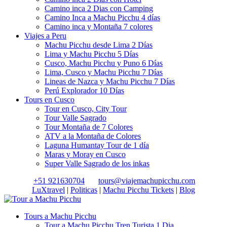
Camino inca 2 Dias con Camping
Camino Inca a Machu Picchu 4 días
Camino inca y Montaña 7 colores
Viajes a Peru
Machu Picchu desde Lima 2 Días
Lima y Machu Picchu 5 Días
Cusco, Machu Picchu y Puno 6 Días
Lima, Cusco y Machu Picchu 7 Días
Lineas de Nazca y Machu Picchu 7 Días
Perú Explorador 10 Días
Tours en Cusco
Tour en Cusco, City Tour
Tour Valle Sagrado
Tour Montaña de 7 Colores
ATV a la Montaña de Colores
Laguna Humantay Tour de 1 día
Maras y Moray en Cusco
Super Valle Sagrado de los inkas
+51 921630704
tours@viajemachupicchu.com
LuXtravel
|
Politicas
|
Machu Picchu Tickets
|
Blog
Tours a Machu Picchu
Tour a Machu Picchu Tren Turista 1 Dia