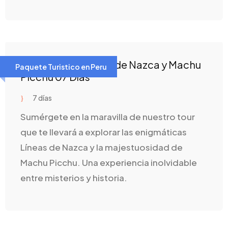
Viaje a Lima, Lineas de Nazca y Machu
Paquete Turistico en Peru
Picchu 07 Días
7 días
Sumérgete en la maravilla de nuestro tour
que te llevará a explorar las enigmáticas
Líneas de Nazca y la majestuosidad de
Machu Picchu. Una experiencia inolvidable
entre misterios y historia.