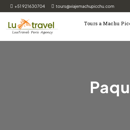
+51 921630704
tours@viajemachupicchu.com
Tours a Machu Pi
Paqu