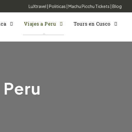
LuXtravel
|
Politicas
|
Machu Picchu Tickets
|
Blog
nca
Viajes a Peru
Tours en Cusco
 Peru