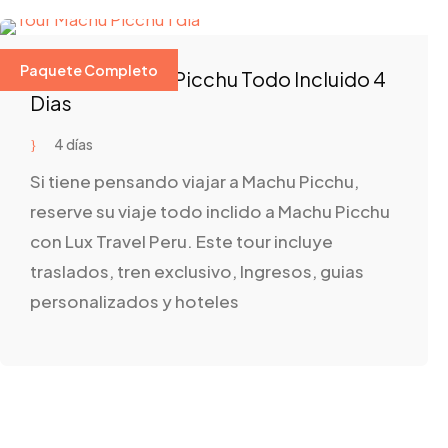
Paquete Completo
Viajes A Machu Picchu Todo Incluido 4
Dias
4 días
Si tiene pensando viajar a Machu Picchu,
reserve su viaje todo inclido a Machu Picchu
con Lux Travel Peru. Este tour incluye
traslados, tren exclusivo, Ingresos, guias
personalizados y hoteles