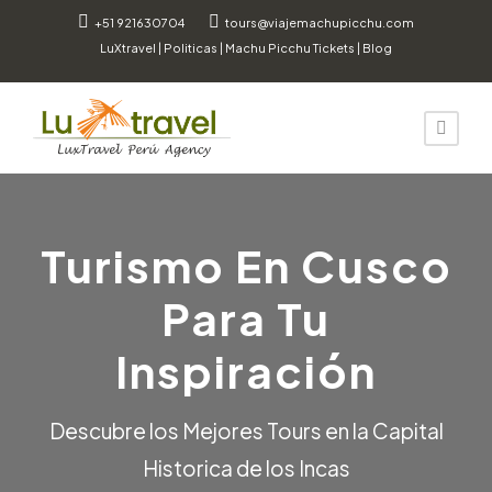
+51 921630704
tours@viajemachupicchu.com
LuXtravel
|
Politicas
|
Machu Picchu Tickets
|
Blog
Turismo En Cusco
Para Tu
Inspiración
Descubre los Mejores Tours en la Capital
Historica de los Incas