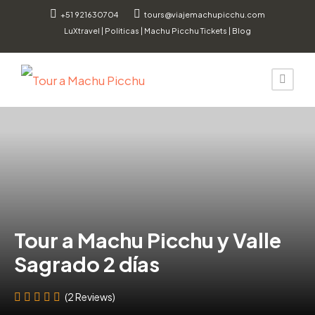
+51 921630704
tours@viajemachupicchu.com
LuXtravel
|
Politicas
|
Machu Picchu Tickets
|
Blog
Tour a Machu Picchu y Valle
Sagrado 2 días
(2 Reviews)