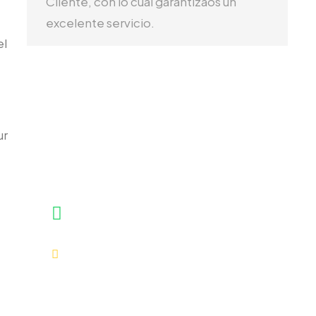
Cliente, con lo cual garantizaos un
excelente servicio.
el
Atención vía WhatsApp
ur
No dudes en llamarnos o escribirnos. Somos un
equipo de expertos y estamos encantados de
hablar con usted.
+51 921630704
tours@viajemachupicchu.com