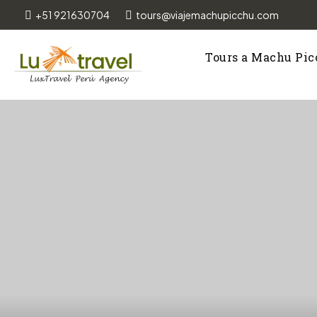
+51 921630704
tours@viajemachupicchu.com
Tours a Machu Pi