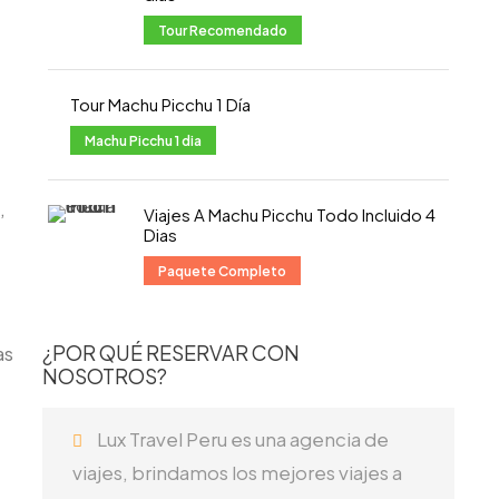
Tour Recomendado
Tour Machu Picchu 1 Día
Machu Picchu 1 dia
,
Viajes A Machu Picchu Todo Incluido 4
Dias
Paquete Completo
¿POR QUÉ RESERVAR CON
as
NOSOTROS?
Lux Travel Peru es una agencia de
viajes, brindamos los mejores viajes a