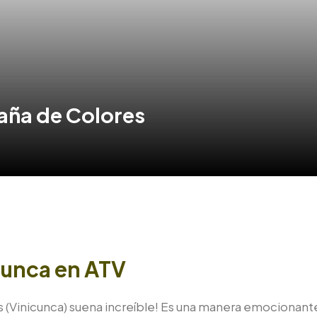
taña de Colores
cunca en ATV
s (Vinicunca) suena increíble! Es una manera emocionant