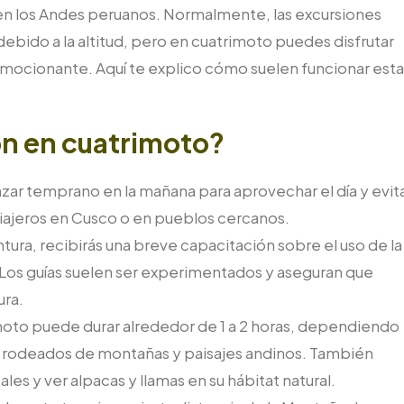
en los Andes peruanos. Normalmente, las excursiones
debido a la altitud, pero en cuatrimoto puedes disfrutar
y emocionante. Aquí te explico cómo suelen funcionar est
ón en cuatrimoto?
zar temprano en la mañana para aprovechar el día y evit
viajeros en Cusco o en pueblos cercanos.
entura, recibirás una breve capacitación sobre el uso de la
 Los guías suelen ser experimentados y aseguran que
ra.
imoto puede durar alrededor de 1 a 2 horas, dependiendo
rra rodeados de montañas y paisajes andinos. También
s y ver alpacas y llamas en su hábitat natural.