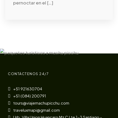
pernoctar en el […]
CONTÁCTENOS 24/7
+51 921630704
+51 (084) 200791
tours@viajemachupicchu.com
traveluxmapi@gmail.com
Urb. Villa Union Huancaro Mz C Lte 1-3 Santiago -