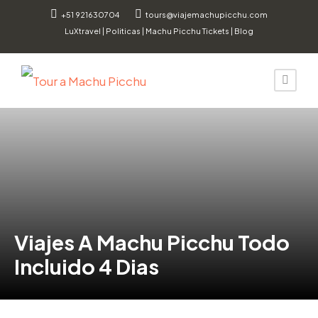
+51 921630704
tours@viajemachupicchu.com
LuXtravel
|
Politicas
|
Machu Picchu Tickets
|
Blog
Viajes A Machu Picchu Todo
Incluido 4 Dias