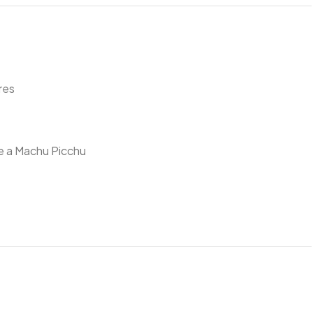
res
je a Machu Picchu