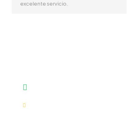
excelente servicio.
Atención vía WhatsApp
No dudes en llamarnos o escribirnos. Somos un
equipo de expertos y estamos encantados de
hablar con usted.
+51 921630704
tours@viajemachupicchu.com