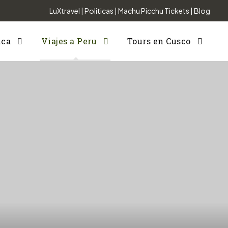
LuXtravel
|
Politicas
|
Machu Picchu Tickets
|
Blog
nca
Viajes a Peru
Tours en Cusco