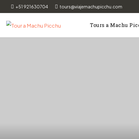
+51 921630704
tours@viajemachupicchu.com
Tours a Machu Pi