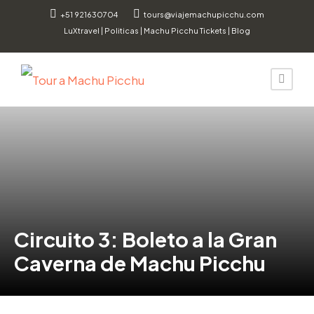
+51 921630704
tours@viajemachupicchu.com
LuXtravel
|
Politicas
|
Machu Picchu Tickets
|
Blog
Circuito 3: Boleto a la Gran
Caverna de Machu Picchu