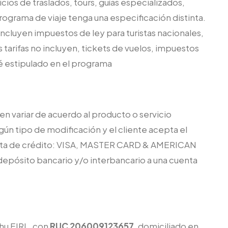
cios de traslados, tours, guías especializados,
programa de viaje tenga una especificación distinta.
ncluyen impuestos de ley para turistas nacionales,
 tarifas no incluyen, tickets de vuelos, impuestos
té estipulado en el programa
en variar de acuerdo al producto o servicio
ngún tipo de modificación y el cliente acepta el
arjeta de crédito: VISA, MASTER CARD & AMERICAN
depósito bancario y/o interbancario a una cuenta
hu EIRL, con
RUC 206009123657
, domiciliado en