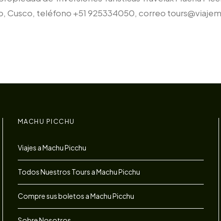
iago, Cusco, teléfono +51 925334050, correo tours@via
MACHU PICCHU
Viajes a Machu Picchu
Todos Nuestros Tours a Machu Picchu
Compre sus boletos a Machu Picchu
Sobre Nosotros