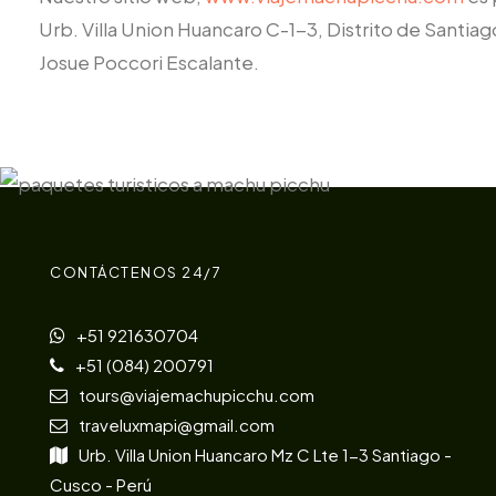
Urb. Villa Union Huancaro C-1-3, Distrito de Sant
Josue Poccori Escalante.
CONTÁCTENOS 24/7
+51 921630704
+51 (084) 200791
tours@viajemachupicchu.com
traveluxmapi@gmail.com
Urb. Villa Union Huancaro Mz C Lte 1-3 Santiago -
Cusco - Perú