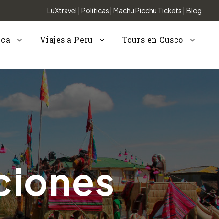
LuXtravel
|
Politicas
|
Machu Picchu Tickets
|
Blog
nca
Viajes a Peru
Tours en Cusco
ciones