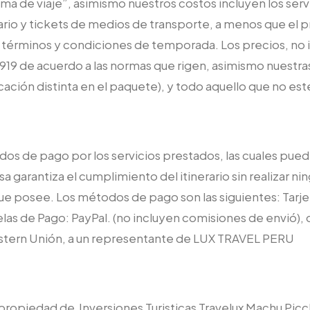
ama de viaje”, asimismo nuestros costos incluyen los servi
rario y tickets de medios de transporte, a menos que el 
s términos y condiciones de temporada. Los precios, no i
° 919 de acuerdo a las normas que rigen, asimismo nuestras
cación distinta en el paquete), y todo aquello que no es
dos de pago por los servicios prestados, las cuales pued
 garantiza el cumplimiento del itinerario sin realizar ni
s que posee. Los métodos de pago son las siguientes: T
las de Pago: PayPal. (no incluyen comisiones de envió), 
Western Unión, a un representante de LUX TRAVEL PERU
propiedad de Inversiones Turisticas Travelux Machu Picc