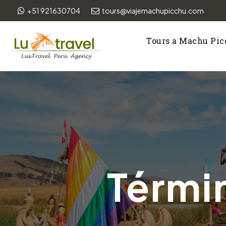
+51 921630704
tours@viajemachupicchu.com
Tours a Machu Pi
Térmi