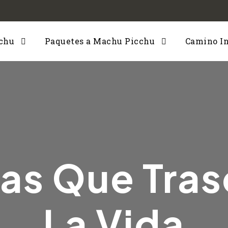
cchu
Paquetes a Machu Picchu
Camino I
as Que Tra
La Vida