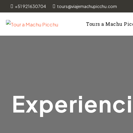
+51 921630704
tours@viajemachupicchu.com
Tours a Machu Pi
Experienci