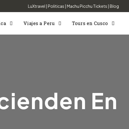
LuXtravel
|
Politicas
|
Machu Picchu Tickets
|
Blog
nca
Viajes a Peru
Tours en Cusco
scienden En