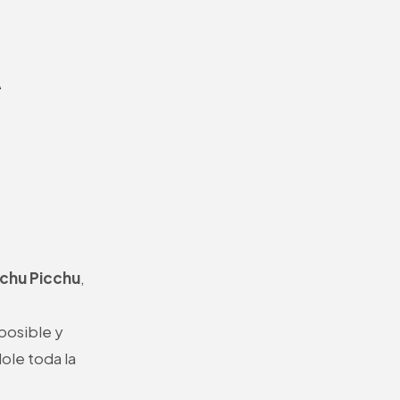
A
chu Picchu
,
posible y
ole toda la