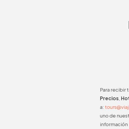
Para recibir
Precios
,
Ho
a:
tours@vi
uno de nuest
información 