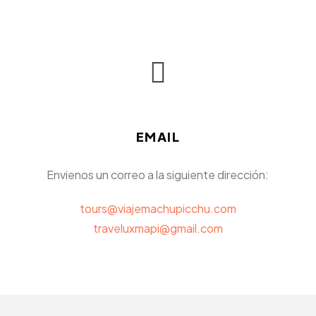
EMAIL
Envienos un correo a la siguiente dirección:
tours@viajemachupicchu.com
traveluxmapi@gmail.com