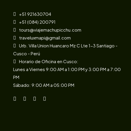
+51 921630704
+51 (084) 200791
tours@viajemachupicchu.com
traveluxmapi@gmail.com
Urb. Villa Union Huancaro Mz C Lte 1-3 Santiago -
Cusco - Perú
Horario de Oficina en Cusco:
Lunes a Viernes 9:00 AM a 1:00 PM y 3:00 PM a 7:00
PM
Sábado: 9:00 AM a 05:00 PM